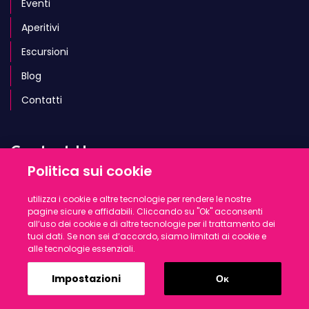
Eventi
Aperitivi
Escursioni
Blog
Contatti
Contact Us
Politica sui cookie
Mon - Fri: 09:00 - 18:00
utilizza i cookie e altre tecnologie per rendere le nostre
pagine sicure e affidabili. Cliccando su "Ok" acconsenti
all‘uso dei cookie e di altre tecnologie per il trattamento dei
+30 699 580 6809
tuoi dati. Se non sei d‘accordo, siamo limitati ai cookie e
alle tecnologie essenziali.
info@eventiescursionizante.com
Impostazioni
Οκ
Port Sostis, Zakinthos